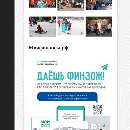
Моифинансы.рф