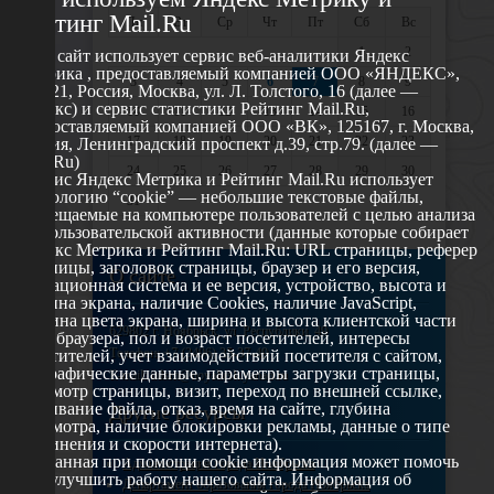
Рейтинг Mail.Ru
Пн
Вт
Ср
Чт
Пт
Сб
Вс
1
2
Этот сайт использует сервис веб-аналитики Яндекс
Метрика , предоставляемый компанией ООО «ЯНДЕКС»,
3
4
5
6
7
8
9
119021, Россия, Москва, ул. Л. Толстого, 16 (далее —
Яндекс) и сервис статистики Рейтинг Mail.Ru,
10
11
12
13
14
15
16
предоставляемый компанией ООО «ВК», 125167, г. Москва,
17
18
19
20
21
22
23
Россия, Ленинградский проспект д.39, стр.79. (далее —
Mail.Ru)
24
25
26
27
28
29
30
Сервис Яндекс Метрика и Рейтинг Mail.Ru использует
технологию “cookie” — небольшие текстовые файлы,
31
размещаемые на компьютере пользователей с целью анализа
их пользовательской активности (данные которые собирает
Яндекс Метрика и Рейтинг Mail.Ru: URL страницы, реферер
страницы, заголовок страницы, браузер и его версия,
О сайте
операционная система и ее версия, устройство, высота и
ширина экрана, наличие Cookies, наличие JavaScript,
глубина цвета экрана, ширина и высота клиентской части
629802 г. Ноябрьск, ул. Республики, 49
окна браузера, пол и возраст посетителей, интересы
Телефон: +7 (3496) 35-37-49
посетителей, учет взаимодействий посетителя с сайтом,
географические данные, параметры загрузки страницы,
E-mail: udsm@noyabrsk.yanao.ru
просмотр страницы, визит, переход по внешней ссылке,
cкачивание файла, отказ, время на сайте, глубина
Другие ресурсы
просмотра, наличие блокировки рекламы, данные о типе
соединения и скорости интернета).
Собранная при помощи cookie информация может помочь
Администрация города Ноябрьска
нам улучшить работу нашего сайта. Информация об
Департамент образования города Ноябрьска