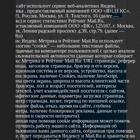
1
2
Этот сайт использует сервис веб-аналитики Яндекс
Метрика , предоставляемый компанией ООО «ЯНДЕКС»,
3
4
5
6
7
8
9
119021, Россия, Москва, ул. Л. Толстого, 16 (далее —
Яндекс) и сервис статистики Рейтинг Mail.Ru,
10
11
12
13
14
15
16
предоставляемый компанией ООО «ВК», 125167, г. Москва,
17
18
19
20
21
22
23
Россия, Ленинградский проспект д.39, стр.79. (далее —
Mail.Ru)
24
25
26
27
28
29
30
Сервис Яндекс Метрика и Рейтинг Mail.Ru использует
технологию “cookie” — небольшие текстовые файлы,
31
размещаемые на компьютере пользователей с целью анализа
их пользовательской активности (данные которые собирает
Яндекс Метрика и Рейтинг Mail.Ru: URL страницы, реферер
страницы, заголовок страницы, браузер и его версия,
О сайте
операционная система и ее версия, устройство, высота и
ширина экрана, наличие Cookies, наличие JavaScript,
глубина цвета экрана, ширина и высота клиентской части
629802 г. Ноябрьск, ул. Республики, 49
окна браузера, пол и возраст посетителей, интересы
Телефон: +7 (3496) 35-37-49
посетителей, учет взаимодействий посетителя с сайтом,
географические данные, параметры загрузки страницы,
E-mail: udsm@noyabrsk.yanao.ru
просмотр страницы, визит, переход по внешней ссылке,
cкачивание файла, отказ, время на сайте, глубина
Другие ресурсы
просмотра, наличие блокировки рекламы, данные о типе
соединения и скорости интернета).
Собранная при помощи cookie информация может помочь
Администрация города Ноябрьска
нам улучшить работу нашего сайта. Информация об
Департамент образования города Ноябрьска
использовании вами данного сайта, собранная при помощи
Департамент молодежной политики и туризма ЯНАО
cookie, будет передаваться Яндексу и Mail.Ru и храниться на
Окружной молодежный центр