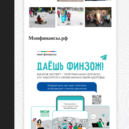
Моифинансы.рф