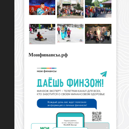
Моифинансы.рф