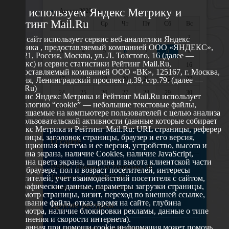
Мы используем Яндекс Метрику и
«
Август 2026 »
Рейтинг Mail.Ru
Пн
Вт
Ср
Чт
Пт
Сб
Вс
1
2
Этот сайт использует сервис веб-аналитики Яндекс
Метрика , предоставляемый компанией ООО «ЯНДЕКС»,
3
4
5
6
7
8
9
119021, Россия, Москва, ул. Л. Толстого, 16 (далее —
Яндекс) и сервис статистики Рейтинг Mail.Ru,
10
11
12
13
14
15
16
предоставляемый компанией ООО «ВК», 125167, г. Москва,
17
18
19
20
21
22
23
Россия, Ленинградский проспект д.39, стр.79. (далее —
Mail.Ru)
24
25
26
27
28
29
30
Сервис Яндекс Метрика и Рейтинг Mail.Ru использует
технологию “cookie” — небольшие текстовые файлы,
31
размещаемые на компьютере пользователей с целью анализа
их пользовательской активности (данные которые собирает
Яндекс Метрика и Рейтинг Mail.Ru: URL страницы, реферер
страницы, заголовок страницы, браузер и его версия,
О сайте
операционная система и ее версия, устройство, высота и
ширина экрана, наличие Cookies, наличие JavaScript,
глубина цвета экрана, ширина и высота клиентской части
629802 г. Ноябрьск, ул. Республики, 49
окна браузера, пол и возраст посетителей, интересы
Телефон: +7 (3496) 35-37-49
посетителей, учет взаимодействий посетителя с сайтом,
географические данные, параметры загрузки страницы,
E-mail: udsm@noyabrsk.yanao.ru
просмотр страницы, визит, переход по внешней ссылке,
cкачивание файла, отказ, время на сайте, глубина
Другие ресурсы
просмотра, наличие блокировки рекламы, данные о типе
соединения и скорости интернета).
Собранная при помощи cookie информация может помочь
Администрация города Ноябрьска