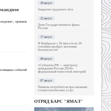
30 август
омандное
Закрытие трудового лета
22 август
олодежи», приняла
День Государственного флага
России
17 август
В Ноябрьске с 20 августа по 20
сентября пройдет месячник
безопасности!
08 август
«Субъекты РФ — навстречу
гражданам России 2024»:
 зрелищных событий
федеральный новостной лекторий
07 август
Памятка потребителя при оказании
стоматологических услуг
ОТРЯД БАРС "ЯМАЛ"