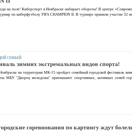
N II
одя на поле! Киберспорт в Ноябрьске набирает обороты! В центре «Соврем
урнир по киберфутболу FIFA CHAMPION II. В турнире приняли участие 32 иг
ДОЙ СЕМЬЕЙ
валь зимних экстремальных видов спорта!
в Ноябрьске на территории МК-15 пройдет семейный городской фестиваль зи
сты МБУ "Дворец молодежи" приглашают спортивных, активных семей гор
городские соревнования по картингу ждут боле