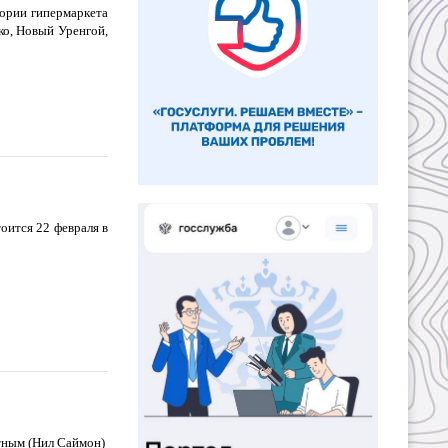
тории гипермаркета
ко, Новый Уренгой,
оится 22 февраля в
стным (Нил Саймон)