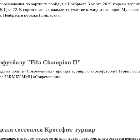
 соревнования по картингу пройдут в Ноябрьске 3 марта 2019 года на терри
 В.Цоя, 22. В соревнованиях ожидается участие команд из городов: Муравлен
, Ноябрьск и посёлка Пойковский.
рфутболу "Fifa Champion II"
одя на поле: в «Современнике» пройдёт турнир по киберфутболу! Турнир сост
Мира 78Б МБУ ММЦ «Современник».
дежи состоялся Кроссфит-турнир
 зрелище, в котором, несмотря на количество повторов, конец остается неизве