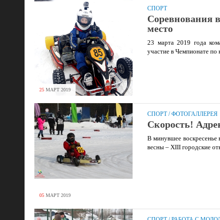
СПОРТ
Соревнования в
место
23 марта 2019 года ком
участие в Чемпионате по 
25
МАРТ
2019
СПОРТ
/
ФОТОГАЛЛЕРЕЯ
Скорость! Адре
В минувшее воскресенье 
весны – XIII городские о
05
МАРТ
2019
СПОРТ
/
РАБОТА С МОЛО