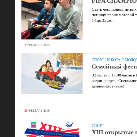
FIFA CHAMPIO
Стать чемпионом, не вых
пятницу прошел второй т
14 до 35 лет.
25
ФЕВРАЛЬ
2019
СПОРТ
/
РАБОТА С МОЛО
Семейный фести
02 марта с 11.00 часов 
видов спорта. Специали
данном фестивале!
25
ФЕВРАЛЬ
2019
СПОРТ
XIII открытые 