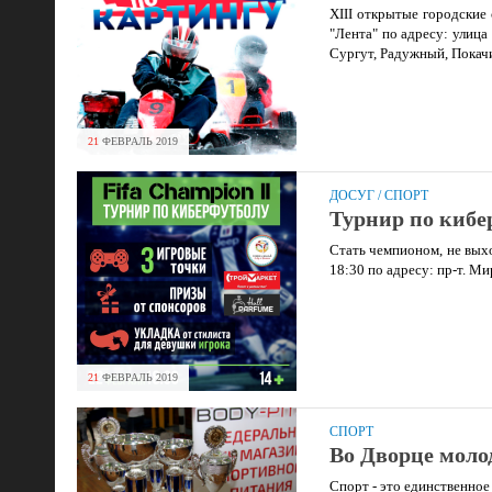
XIII открытые городские
"Лента" по адресу: улица
Сургут, Радужный, Покачи
21
ФЕВРАЛЬ
2019
ДОСУГ
/
СПОРТ
Турнир по кибе
Стать чемпионом, не вых
18:30 по адресу: пр-т. 
21
ФЕВРАЛЬ
2019
СПОРТ
Во Дворце моло
Спорт - это единственное