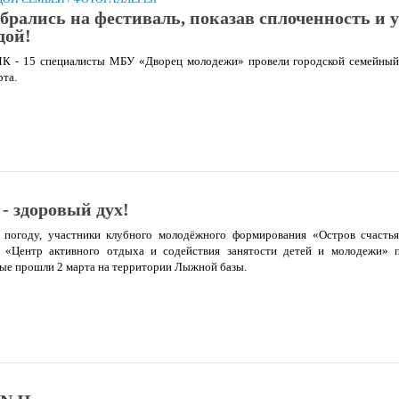
обрались на фестиваль, показав сплоченность и 
дой!
МК - 15 специалисты МБУ «Дворец молодежи» провели городской семейный
рта.
 - здоровый дух!
погоду, участники клубного молодёжного формирования «Остров счасть
 «Центр активного отдыха и содействия занятости детей и молодежи» п
рые прошли 2 марта на территории Лыжной базы.