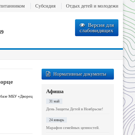
спитанником
Субсидия
Отдых детей и молодежи
Версия для
слабовидящих
49
Нормативные документы
ворце
Афиша
а базе МБУ «Дворец
31 май
День Защиты Детей в Ноябрьске!
24 январь
Марафон семейных ценностей.