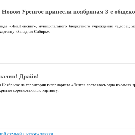
 Новом Уренгое принесли ноябрянам 3-е общек
анда «ЯмалРейсинг», муниципального бюджетного учреждения «Дворец м
картингу «Западная Сибирь».
налин! Драйв!
в Ноябрьске на территории гипермаркета «Лента» состоялось одно из самых
ткрытые соревнования по картингу.
ДОЙ СЕМЬЕЙ
/
ФОТОГАЛЛЕРЕЯ