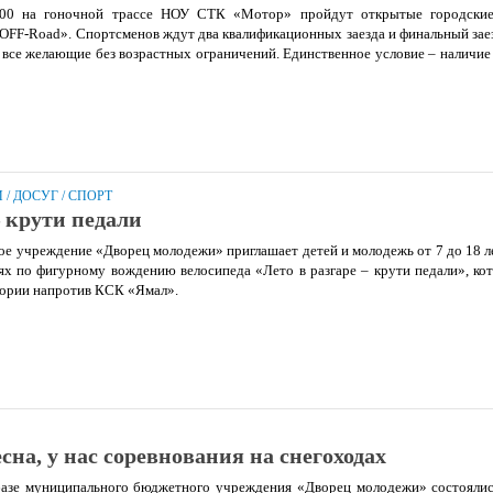
.00 на гоночной трассе НОУ СТК «Мотор» пройдут открытые городские
OFF-Road». Спортсменов ждут два квалификационных заезда и финальный заез
все желающие без возрастных ограничений. Единственное условие – наличи
И
/
ДОСУГ
/
СПОРТ
– крути педали
 учреждение «Дворец молодежи» приглашает детей и молодежь от 7 до 18 л
ях по фигурному вождению велосипеда «Лето в разгаре – крути педали», ко
тории напротив КСК «Ямал».
сна, у нас соревнования на снегоходах
 базе муниципального бюджетного учреждения «Дворец молодежи» состоялис