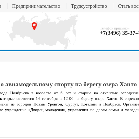
я
Предпринимательство
Трудоустройство
Стать во
Телефон приемной:
+7(3496) 35-37-
о авиамодельному спорту на берегу озера Ханто
рода Ноябрьска в возрасте от 6 лет и старше на открытые городские
 которые состоятся 14 сентября в 12-00 на берегу озера Ханто. В соревн
мены из городов Новый Уренгой, Сургут, Когалым и Ноябрьск. Организ
ое учреждение «Дворец молодежи», управления по делам семьи и молоде