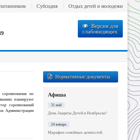
спитанником
Субсидия
Отдых детей и молодежи
Версия для
слабовидящих
49
Нормативные документы
 соревнования по
Афиша
ованиях планируют
атор соревнований
31 май
жи Администрации
День Защиты Детей в Ноябрьске!
24 январь
Марафон семейных ценностей.