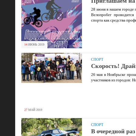
Приглашаем на
28 июня в нашем городе 
Велопробег проводится 
спорта как средства про
14
ИЮНЬ
2019
СПОРТ
Скорость! Драй
26 мая в Ноябрьске прош
участников из городов: Н
27
МАЙ
2019
СПОРТ
В очередной ра