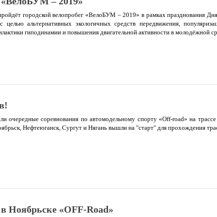
 «ВелоБУМ – 2019»
пройдёт городской велопробег «ВелоБУМ – 2019» в рамках празднования Дн
с целью альтернативных экологичных средств передвижения, популяриза
филактики гиподинамии и повышения двигательной активности в молодёжной ср
в!
ли очередные соревнования по автомодельному спорту «Off-road» на трасс
оябрьск, Нефтеюганск, Сургут и Нягань вышли на "старт" для прохождения тра
з в Ноябрьске «OFF-Road»