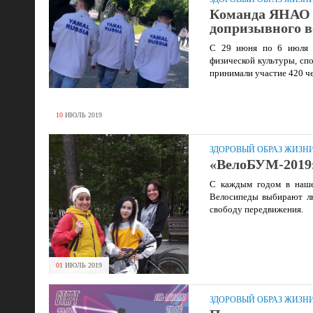
Команда ЯНАО п
допризывного в
С 29 июня по 6 июля в
физической культуры, сп
принимали участие 420 че
10
ИЮЛЬ
2019
ЗДОРОВЫЙ ОБРАЗ ЖИЗН
«ВелоБУМ-2019
С каждым годом в нашем
Велосипеды выбирают лю
свободу передвижения.
01
ИЮЛЬ
2019
ЗДОРОВЫЙ ОБРАЗ ЖИЗН