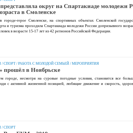
редставляла округ на Спартакиаде молодежи Р
озраста в Смоленске
 городе-герое Смоленске, на спортивных объектах Смоленской государс
орта и туризма проходила Спартакиада молодежи России допризывного возра
ловек в возрасте 15-17 лет из 42 регионов Российской Федерации.
И
/
СПОРТ
/
РАБОТА С МОЛОДОЙ СЕМЬЕЙ
/
МЕРОПРИЯТИЯ
» прошёл в Ноябрьске
 городе, несмотря на суровые погодные условия, становится все больш
ди с активной жизненной позицией, любящие движение и скорость, здоро
И
/
СПОРТ