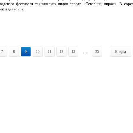
ородского фестиваля технических видов спорта «Северный вираж». В соре
ек и девчонок.
7
8
9
10
11
12
13
...
25
Вперед