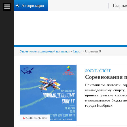
Главна
Авторизация
Управление молодежной политики
»
Спорт
» Страница 9
ДОСУГ
/
СПОРТ
Соревнования п
Приглашаем жителей го
авиамодельному спорту,
принять участие спортс
муниципальное бюджетн
города Ноябрьск
12
СЕНТЯБРЬ
2019