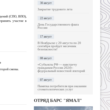
30 август
Закрытие трудового лета
едений (СПО, ВПО),
22 август
принять участие в
День Государственного флага
России
17 август
В Ноябрьске с 20 августа по 20
сентября пройдет месячник
безопасности!
08 август
»
«Субъекты РФ — навстречу
гражданам России 2024»:
второй смены.
федеральный новостной лекторий
07 август
Памятка потребителя при оказании
стоматологических услуг
ОТРЯД БАРС "ЯМАЛ"