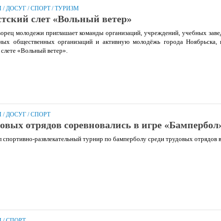
И
/
ДОСУГ
/
СПОРТ
/
ТУРИЗМ
стский слет «Вольный ветер»
ворец молодежи приглашает команды организаций, учреждений, учебных зав
ных общественных организаций и активную молодёжь города Ноябрьска, 
 слете «Вольный ветер».
И
/
ДОСУГ
/
СПОРТ
овых отрядов соревновались в игре «Бампербол
л спортивно-развлекательный турнир по бамперболу среди трудовых отрядов 
И
/
СПОРТ