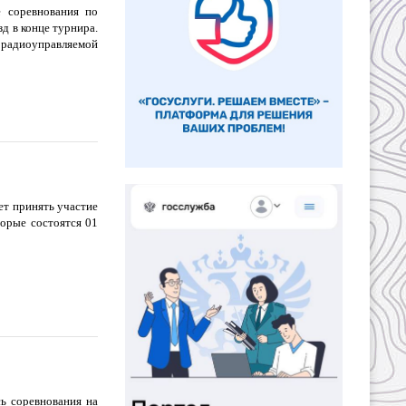
 соревнования по
д в конце турнира.
е радиоуправляемой
ет принять участие
торые состоятся 01
ь соревнования на