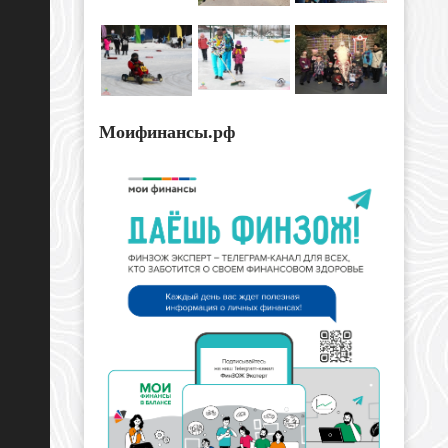
Моифинансы.рф