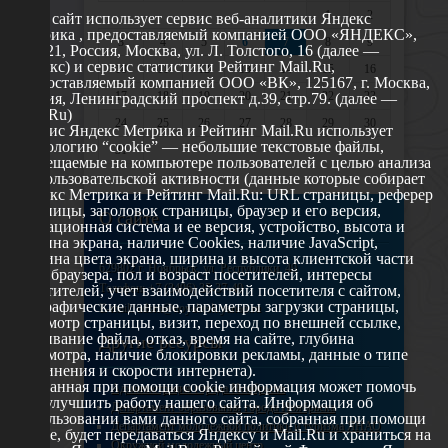
1
2
Этот сайт использует сервис веб-аналитики Яндекс
Метрика , предоставляемый компанией ООО «ЯНДЕКС»,
3
4
5
6
7
8
9
119021, Россия, Москва, ул. Л. Толстого, 16 (далее —
Яндекс) и сервис статистики Рейтинг Mail.Ru,
10
11
12
13
14
15
16
предоставляемый компанией ООО «ВК», 125167, г. Москва,
17
18
19
20
21
22
23
Россия, Ленинградский проспект д.39, стр.79. (далее —
Mail.Ru)
24
25
26
27
28
29
30
Сервис Яндекс Метрика и Рейтинг Mail.Ru использует
технологию “cookie” — небольшие текстовые файлы,
31
размещаемые на компьютере пользователей с целью анализа
их пользовательской активности (данные которые собирает
Яндекс Метрика и Рейтинг Mail.Ru: URL страницы, реферер
страницы, заголовок страницы, браузер и его версия,
О сайте
операционная система и ее версия, устройство, высота и
ширина экрана, наличие Cookies, наличие JavaScript,
глубина цвета экрана, ширина и высота клиентской части
629802 г. Ноябрьск, ул. Республики, 49
окна браузера, пол и возраст посетителей, интересы
Телефон: +7 (3496) 35-37-49
посетителей, учет взаимодействий посетителя с сайтом,
географические данные, параметры загрузки страницы,
E-mail: udsm@noyabrsk.yanao.ru
просмотр страницы, визит, переход по внешней ссылке,
cкачивание файла, отказ, время на сайте, глубина
Другие ресурсы
просмотра, наличие блокировки рекламы, данные о типе
соединения и скорости интернета).
Собранная при помощи cookie информация может помочь
Администрация города Ноябрьска
нам улучшить работу нашего сайта. Информация об
Департамент образования города Ноябрьска
использовании вами данного сайта, собранная при помощи
Департамент молодежной политики и туризма ЯНАО
cookie, будет передаваться Яндексу и Mail.Ru и храниться на
Окружной молодежный центр