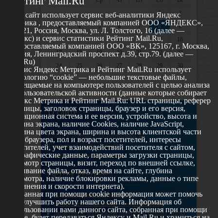
Рейтинг Mail.Ru
1
2
Этот сайт использует сервис веб-аналитики Яндекс
Метрика , предоставляемый компанией ООО «ЯНДЕКС»,
3
4
5
6
7
8
9
119021, Россия, Москва, ул. Л. Толстого, 16 (далее —
Яндекс) и сервис статистики Рейтинг Mail.Ru,
10
11
12
13
14
15
16
предоставляемый компанией ООО «ВК», 125167, г. Москва,
17
18
19
20
21
22
23
Россия, Ленинградский проспект д.39, стр.79. (далее —
Mail.Ru)
24
25
26
27
28
29
30
Сервис Яндекс Метрика и Рейтинг Mail.Ru использует
технологию “cookie” — небольшие текстовые файлы,
31
размещаемые на компьютере пользователей с целью анализа
их пользовательской активности (данные которые собирает
Яндекс Метрика и Рейтинг Mail.Ru: URL страницы, реферер
страницы, заголовок страницы, браузер и его версия,
О сайте
операционная система и ее версия, устройство, высота и
ширина экрана, наличие Cookies, наличие JavaScript,
глубина цвета экрана, ширина и высота клиентской части
629802 г. Ноябрьск, ул. Республики, 49
окна браузера, пол и возраст посетителей, интересы
Телефон: +7 (3496) 35-37-49
посетителей, учет взаимодействий посетителя с сайтом,
географические данные, параметры загрузки страницы,
E-mail: udsm@noyabrsk.yanao.ru
просмотр страницы, визит, переход по внешней ссылке,
cкачивание файла, отказ, время на сайте, глубина
Другие ресурсы
просмотра, наличие блокировки рекламы, данные о типе
соединения и скорости интернета).
Собранная при помощи cookie информация может помочь
Администрация города Ноябрьска
нам улучшить работу нашего сайта. Информация об
Департамент образования города Ноябрьска
использовании вами данного сайта, собранная при помощи
Департамент молодежной политики и туризма ЯНАО
cookie, будет передаваться Яндексу и Mail.Ru и храниться на