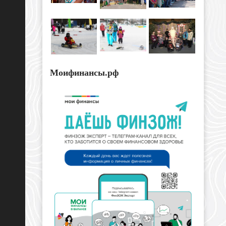
Моифинансы.рф