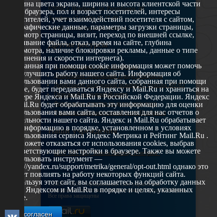
глубина цвета экрана, ширина и высота клиентской части
629802 г. Ноябрьск, ул. Республики, 49
окна браузера, пол и возраст посетителей, интересы
Телефон: +7 (3496) 35-37-49
посетителей, учет взаимодействий посетителя с сайтом,
географические данные, параметры загрузки страницы,
E-mail: udsm@noyabrsk.yanao.ru
просмотр страницы, визит, переход по внешней ссылке,
cкачивание файла, отказ, время на сайте, глубина
Другие ресурсы
просмотра, наличие блокировки рекламы, данные о типе
соединения и скорости интернета).
Собранная при помощи cookie информация может помочь
Администрация города Ноябрьска
нам улучшить работу нашего сайта. Информация об
Департамент образования города Ноябрьска
использовании вами данного сайта, собранная при помощи
Департамент молодежной политики и туризма ЯНАО
cookie, будет передаваться Яндексу и Mail.Ru и храниться на
Окружной молодежный центр
сервере Яндекса и Mail.Ru в Российской Федерации. Яндекс
Федеральное агенство по делам молодежи
и Mail.Ru будет обрабатывать эту информацию для оценки
использования вами сайта, составления для нас отчетов о
Туристско-информационный центр Ноябрьска
деятельности нашего сайта. Яндекс и Mail.Ru обрабатывает
эту информацию в порядке, установленном в условиях
Наши учреждения
использования сервиса Яндекс Метрика и Рейтинг Mail.Ru .
Вы можете отказаться от использования cookies, выбрав
соответствующие настройки в браузере. Также вы можете
МАУ МП МЦ "Школа Ямолод. Ноябрьск"
использовать инструмент —
https://yandex.ru/support/metrika/general/opt-out.html однако это
может повлиять на работу некоторых функций сайта.
Используя этот сайт, вы соглашаетесь на обработку данных
©2005 – 2026, Официальный сайт управления
о вас Яндексом и Mail.Ru в порядке и целях, указанных
молодежной политики Администрации города Ноябрьск
Все права защищены
выше.
Я согласен