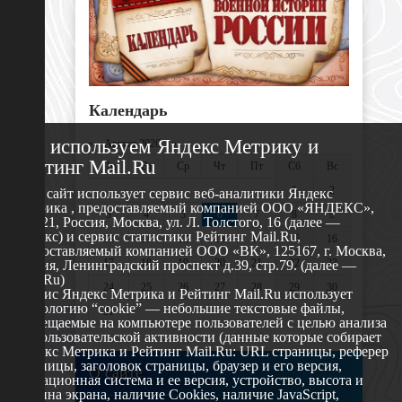
Календарь
Мы используем Яндекс Метрику и
«
Август 2026 »
Рейтинг Mail.Ru
Пн
Вт
Ср
Чт
Пт
Сб
Вс
1
2
Этот сайт использует сервис веб-аналитики Яндекс
Метрика , предоставляемый компанией ООО «ЯНДЕКС»,
3
4
5
6
7
8
9
119021, Россия, Москва, ул. Л. Толстого, 16 (далее —
Яндекс) и сервис статистики Рейтинг Mail.Ru,
10
11
12
13
14
15
16
предоставляемый компанией ООО «ВК», 125167, г. Москва,
17
18
19
20
21
22
23
Россия, Ленинградский проспект д.39, стр.79. (далее —
Mail.Ru)
24
25
26
27
28
29
30
Сервис Яндекс Метрика и Рейтинг Mail.Ru использует
технологию “cookie” — небольшие текстовые файлы,
31
размещаемые на компьютере пользователей с целью анализа
их пользовательской активности (данные которые собирает
Яндекс Метрика и Рейтинг Mail.Ru: URL страницы, реферер
страницы, заголовок страницы, браузер и его версия,
О сайте
операционная система и ее версия, устройство, высота и
ширина экрана, наличие Cookies, наличие JavaScript,