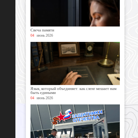
Свеча памяти
04
июнь 2026
Язык, который объединяет: как сленг мешает нам
быть едиными
04
июнь 2026