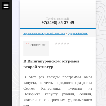
Телефон приемной:
+7(3496) 35-37-49
Управление молодежной политики
»
Здоровый образ жизни
» В Вынг
11
ОКТЯБРЬ
2021
В Вынгапуровском отгремел
второй этнотур
В этот раз гвоздем программы была
капуста, в честь народного праздника
Сергея Капустника. Туристы из
Ноябрьска капусту рубили, солили,
квасили и с огромным удовольствием
ели.