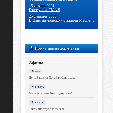
15 январь 2021
Голосуй за ЯМАЛ
25 февраль 2020
В Вынгапуровском открыли Масленичную неделю
Нормативные документы
Афиша
31 май
День Защиты Детей в Ноябрьске!
24 январь
Марафон семейных ценностей.
30 август
Закрытие трудового лета