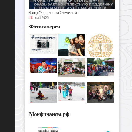
Фонд "Защитника Отечества"
18
май 2026
Фотогалерея
Моифинансы.рф