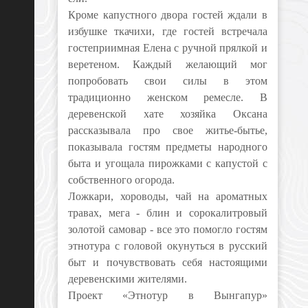
Кроме капустного двора гостей ждали в
избушке ткачихи, где гостей встречала
гостеприимная Елена с ручной прялкой и
веретеном. Каждый желающий мог
попробовать свои силы в этом
традиционно женском ремесле. В
деревенской хате хозяйка Оксана
рассказывала про свое житье-бытье,
показывала гостям предметы народного
быта и угощала пирожками с капустой с
собственного огорода.
Ложкари, хороводы, чай на ароматных
травах, мега - блин и сорокалитровый
золотой самовар - все это помогло гостям
этнотура с головой окунуться в русский
быт и почувствовать себя настоящими
деревенскими жителями.
Проект «Этнотур в Вынгапур»