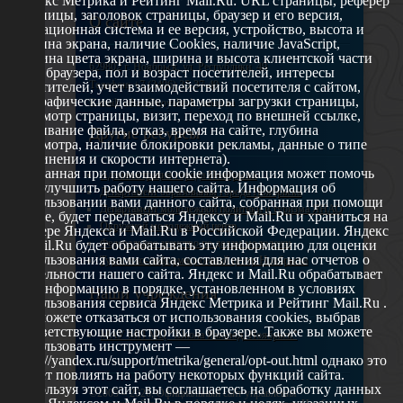
Яндекс Метрика и Рейтинг Mail.Ru: URL страницы, реферер
страницы, заголовок страницы, браузер и его версия,
О сайте
операционная система и ее версия, устройство, высота и
ширина экрана, наличие Cookies, наличие JavaScript,
глубина цвета экрана, ширина и высота клиентской части
629802 г. Ноябрьск, ул. Республики, 49
окна браузера, пол и возраст посетителей, интересы
Телефон: +7 (3496) 35-37-49
посетителей, учет взаимодействий посетителя с сайтом,
географические данные, параметры загрузки страницы,
E-mail: udsm@noyabrsk.yanao.ru
просмотр страницы, визит, переход по внешней ссылке,
cкачивание файла, отказ, время на сайте, глубина
Другие ресурсы
просмотра, наличие блокировки рекламы, данные о типе
соединения и скорости интернета).
Собранная при помощи cookie информация может помочь
Администрация города Ноябрьска
нам улучшить работу нашего сайта. Информация об
Департамент образования города Ноябрьска
использовании вами данного сайта, собранная при помощи
Департамент молодежной политики и туризма ЯНАО
cookie, будет передаваться Яндексу и Mail.Ru и храниться на
Окружной молодежный центр
сервере Яндекса и Mail.Ru в Российской Федерации. Яндекс
Федеральное агенство по делам молодежи
и Mail.Ru будет обрабатывать эту информацию для оценки
использования вами сайта, составления для нас отчетов о
Туристско-информационный центр Ноябрьска
деятельности нашего сайта. Яндекс и Mail.Ru обрабатывает
эту информацию в порядке, установленном в условиях
Наши учреждения
использования сервиса Яндекс Метрика и Рейтинг Mail.Ru .
Вы можете отказаться от использования cookies, выбрав
соответствующие настройки в браузере. Также вы можете
МАУ МП МЦ "Школа Ямолод. Ноябрьск"
использовать инструмент —
https://yandex.ru/support/metrika/general/opt-out.html однако это
может повлиять на работу некоторых функций сайта.
Используя этот сайт, вы соглашаетесь на обработку данных
©2005 – 2026, Официальный сайт управления