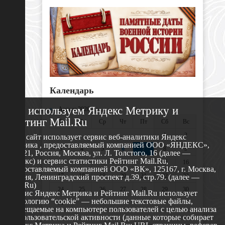
Календарь
Мы используем Яндекс Метрику и
«
Август 2026 »
Рейтинг Mail.Ru
Пн
Вт
Ср
Чт
Пт
Сб
Вс
1
2
Этот сайт использует сервис веб-аналитики Яндекс
Метрика , предоставляемый компанией ООО «ЯНДЕКС»,
3
4
5
6
7
8
9
119021, Россия, Москва, ул. Л. Толстого, 16 (далее —
Яндекс) и сервис статистики Рейтинг Mail.Ru,
10
11
12
13
14
15
16
предоставляемый компанией ООО «ВК», 125167, г. Москва,
17
18
19
20
21
22
23
Россия, Ленинградский проспект д.39, стр.79. (далее —
Mail.Ru)
24
25
26
27
28
29
30
Сервис Яндекс Метрика и Рейтинг Mail.Ru использует
технологию “cookie” — небольшие текстовые файлы,
31
размещаемые на компьютере пользователей с целью анализа
их пользовательской активности (данные которые собирает