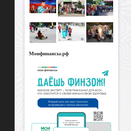
Моифинансы.рф