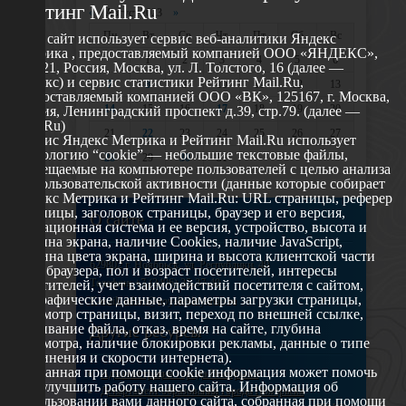
Рейтинг Mail.Ru
«
Август 2023
»
Пн
Вт
Ср
Чт
Пт
Сб
Вс
Этот сайт использует сервис веб-аналитики Яндекс
Метрика , предоставляемый компанией ООО «ЯНДЕКС»,
1
2
3
4
5
6
119021, Россия, Москва, ул. Л. Толстого, 16 (далее —
Яндекс) и сервис статистики Рейтинг Mail.Ru,
7
8
9
10
11
12
13
предоставляемый компанией ООО «ВК», 125167, г. Москва,
14
15
16
17
18
19
20
Россия, Ленинградский проспект д.39, стр.79. (далее —
Mail.Ru)
21
22
23
24
25
26
27
Сервис Яндекс Метрика и Рейтинг Mail.Ru использует
технологию “cookie” — небольшие текстовые файлы,
28
29
30
31
размещаемые на компьютере пользователей с целью анализа
их пользовательской активности (данные которые собирает
Яндекс Метрика и Рейтинг Mail.Ru: URL страницы, реферер
страницы, заголовок страницы, браузер и его версия,
О сайте
операционная система и ее версия, устройство, высота и
ширина экрана, наличие Cookies, наличие JavaScript,
глубина цвета экрана, ширина и высота клиентской части
629802 г. Ноябрьск, ул. Республики, 49
окна браузера, пол и возраст посетителей, интересы
Телефон: +7 (3496) 35-37-49
посетителей, учет взаимодействий посетителя с сайтом,
географические данные, параметры загрузки страницы,
E-mail: udsm@noyabrsk.yanao.ru
просмотр страницы, визит, переход по внешней ссылке,
cкачивание файла, отказ, время на сайте, глубина
Другие ресурсы
просмотра, наличие блокировки рекламы, данные о типе
соединения и скорости интернета).
Собранная при помощи cookie информация может помочь
Администрация города Ноябрьска
нам улучшить работу нашего сайта. Информация об
Департамент образования города Ноябрьска
использовании вами данного сайта, собранная при помощи