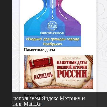
Памятные даты
Календарь
Мы используем Яндекс Метрику и
Рейтинг Mail.Ru
«
Май 2026
»