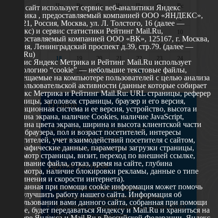
Пн
Вт
Ср
Чт
Пт
Сб
Вс
Этот сайт использует сервис веб-аналитики Яндекс
Метрика , предоставляемый компанией ООО «ЯНДЕКС»,
1
2
3
119021, Россия, Москва, ул. Л. Толстого, 16 (далее —
Яндекс) и сервис статистики Рейтинг Mail.Ru,
4
5
6
7
8
9
10
предоставляемый компанией ООО «ВК», 125167, г. Москва,
11
12
13
14
15
16
17
Россия, Ленинградский проспект д.39, стр.79. (далее —
Mail.Ru)
18
19
20
21
22
23
24
Сервис Яндекс Метрика и Рейтинг Mail.Ru использует
технологию “cookie” — небольшие текстовые файлы,
25
26
27
28
29
30
31
размещаемые на компьютере пользователей с целью анализа
их пользовательской активности (данные которые собирает
Яндекс Метрика и Рейтинг Mail.Ru: URL страницы, реферер
страницы, заголовок страницы, браузер и его версия,
О сайте
операционная система и ее версия, устройство, высота и
ширина экрана, наличие Cookies, наличие JavaScript,
глубина цвета экрана, ширина и высота клиентской части
629802 г. Ноябрьск, ул. Республики, 49
окна браузера, пол и возраст посетителей, интересы
Телефон: +7 (3496) 35-37-49
посетителей, учет взаимодействий посетителя с сайтом,
географические данные, параметры загрузки страницы,
E-mail: udsm@noyabrsk.yanao.ru
просмотр страницы, визит, переход по внешней ссылке,
cкачивание файла, отказ, время на сайте, глубина
Другие ресурсы
просмотра, наличие блокировки рекламы, данные о типе
соединения и скорости интернета).
Собранная при помощи cookie информация может помочь
Администрация города Ноябрьска
нам улучшить работу нашего сайта. Информация об
Департамент образования города Ноябрьска
использовании вами данного сайта, собранная при помощи
Департамент молодежной политики и туризма ЯНАО
cookie, будет передаваться Яндексу и Mail.Ru и храниться на
Окружной молодежный центр
сервере Яндекса и Mail.Ru в Российской Федерации. Яндекс