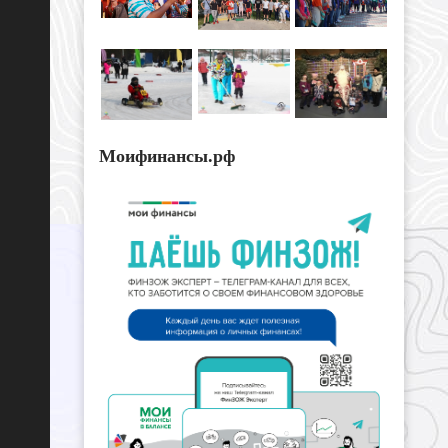
Моифинансы.рф