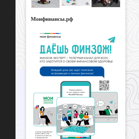
Моифинансы.рф