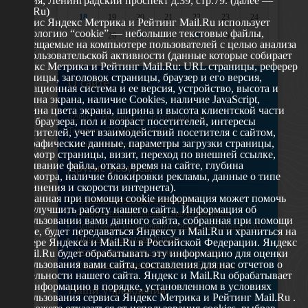
Россия, Ленинградский проспект д.39, стр.79. (далее —
Mail.Ru)
18
19
20
21
22
23
24
Сервис Яндекс Метрика и Рейтинг Mail.Ru использует
технологию “cookie” — небольшие текстовые файлы,
25
26
27
28
29
30
31
размещаемые на компьютере пользователей с целью анализа
их пользовательской активности (данные которые собирает
Яндекс Метрика и Рейтинг Mail.Ru: URL страницы, реферер
страницы, заголовок страницы, браузер и его версия,
О сайте
операционная система и ее версия, устройство, высота и
ширина экрана, наличие Cookies, наличие JavaScript,
глубина цвета экрана, ширина и высота клиентской части
629802 г. Ноябрьск, ул. Республики, 49
окна браузера, пол и возраст посетителей, интересы
Телефон: +7 (3496) 35-37-49
посетителей, учет взаимодействий посетителя с сайтом,
географические данные, параметры загрузки страницы,
E-mail: udsm@noyabrsk.yanao.ru
просмотр страницы, визит, переход по внешней ссылке,
cкачивание файла, отказ, время на сайте, глубина
Другие ресурсы
просмотра, наличие блокировки рекламы, данные о типе
соединения и скорости интернета).
Собранная при помощи cookie информация может помочь
Администрация города Ноябрьска
нам улучшить работу нашего сайта. Информация об
Департамент образования города Ноябрьска
использовании вами данного сайта, собранная при помощи
Департамент молодежной политики и туризма ЯНАО
cookie, будет передаваться Яндексу и Mail.Ru и храниться на
Окружной молодежный центр
сервере Яндекса и Mail.Ru в Российской Федерации. Яндекс
Федеральное агенство по делам молодежи
и Mail.Ru будет обрабатывать эту информацию для оценки
использования вами сайта, составления для нас отчетов о
Туристско-информационный центр Ноябрьска
деятельности нашего сайта. Яндекс и Mail.Ru обрабатывает
эту информацию в порядке, установленном в условиях
Наши учреждения
использования сервиса Яндекс Метрика и Рейтинг Mail.Ru .