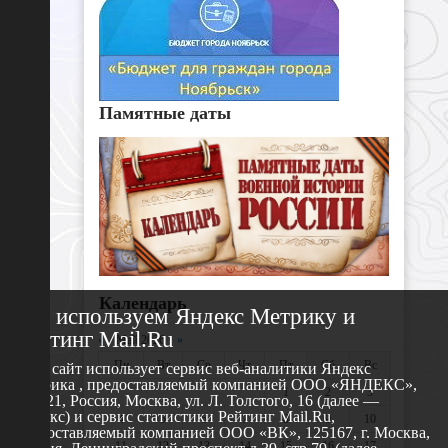
Памятные даты
Календарь
Мы используем Яндекс Метрику и
Рейтинг Mail.Ru
«
Май 2026
»
Пн
Вт
Ср
Чт
Пт
Сб
Вс
Этот сайт использует сервис веб-аналитики Яндекс
Метрика , предоставляемый компанией ООО «ЯНДЕКС»,
1
2
3
119021, Россия, Москва, ул. Л. Толстого, 16 (далее —
Яндекс) и сервис статистики Рейтинг Mail.Ru,
4
5
6
7
8
9
10
предоставляемый компанией ООО «ВК», 125167, г. Москва,
11
12
13
14
15
16
17