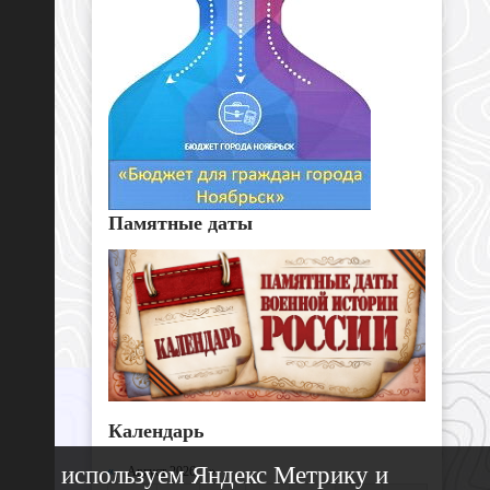
Памятные даты
Календарь
Мы используем Яндекс Метрику и
«
Август 2026 »