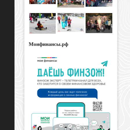
Моифинансы.рф