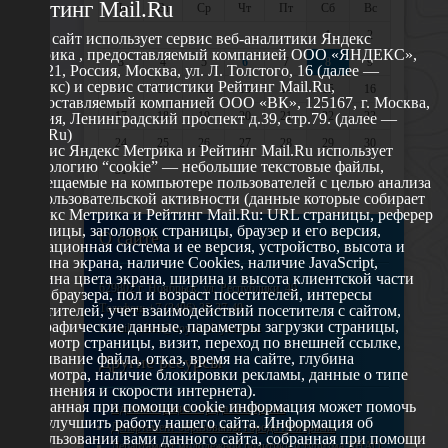
Рейтинг Mail.Ru
Пн
Вт
Ср
Чт
Пт
Сб
Вс
1
2
Этот сайт использует сервис веб-аналитики Яндекс
Метрика , предоставляемый компанией ООО «ЯНДЕКС»,
3
4
5
6
7
8
9
119021, Россия, Москва, ул. Л. Толстого, 16 (далее —
Яндекс) и сервис статистики Рейтинг Mail.Ru,
10
11
12
13
14
15
16
предоставляемый компанией ООО «ВК», 125167, г. Москва,
17
18
19
20
21
22
23
Россия, Ленинградский проспект д.39, стр.79. (далее —
Mail.Ru)
24
25
26
27
28
29
30
Сервис Яндекс Метрика и Рейтинг Mail.Ru использует
технологию “cookie” — небольшие текстовые файлы,
31
размещаемые на компьютере пользователей с целью анализа
их пользовательской активности (данные которые собирает
Яндекс Метрика и Рейтинг Mail.Ru: URL страницы, реферер
страницы, заголовок страницы, браузер и его версия,
О сайте
операционная система и ее версия, устройство, высота и
ширина экрана, наличие Cookies, наличие JavaScript,
глубина цвета экрана, ширина и высота клиентской части
629802 г. Ноябрьск, ул. Республики, 49
окна браузера, пол и возраст посетителей, интересы
Телефон: +7 (3496) 35-37-49
посетителей, учет взаимодействий посетителя с сайтом,
географические данные, параметры загрузки страницы,
E-mail: udsm@noyabrsk.yanao.ru
просмотр страницы, визит, переход по внешней ссылке,
cкачивание файла, отказ, время на сайте, глубина
Другие ресурсы
просмотра, наличие блокировки рекламы, данные о типе
соединения и скорости интернета).
Собранная при помощи cookie информация может помочь
Администрация города Ноябрьска
нам улучшить работу нашего сайта. Информация об
Департамент образования города Ноябрьска
использовании вами данного сайта, собранная при помощи
Департамент молодежной политики и туризма ЯНАО