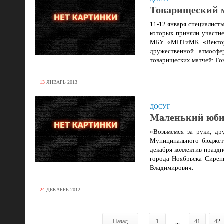
Товарищеский м
11-12 января специалис
которых приняли участ
МБУ «МЦТиМК «Вектор»,
дружественной атмосфе
товарищеских матчей: Го
13
ЯНВАРЬ
2013
ДОСУГ
Маленький юби
«Возьмемся за руки, др
Муниципального бюджетн
декабря коллектив празд
города Ноябрьска Сирен
Владимирович.
24
ДЕКАБРЬ
2012
Назад
1
...
41
42