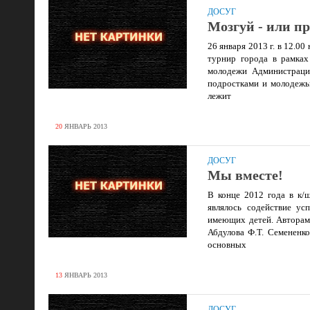
ДОСУГ
Мозгуй - или п
26 января 2013 г. в 12.
турнир города в рамках
молодежи Администраци
подростками и молодежь
лежит
20
ЯНВАРЬ
2013
ДОСУГ
Мы вместе!
В конце 2012 года в к
являлось содействие ус
имеющих детей. Авторам
Абдулова Ф.Т. Семененк
основных
13
ЯНВАРЬ
2013
ДОСУГ