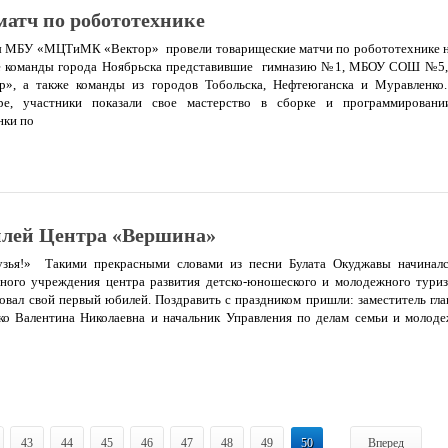
атч по робототехнике
ты МБУ «МЦТиМК «Вектор» провели товарищеские матчи по робототехнике 
ие команды города Ноябрьска представившие гимназию №1, МБОУ СОШ 
 а также команды из городов Тобольска, Нефтеюганска и Муравленко
ре, участники показали свое мастерство в сборке и программировани
нки по
лей Центра «Вершина»
узья!» Такими прекрасными словами из песни Булата Окуджавы начинал
ого учреждения центра развития детско-юношеского и молодежного тури
новал свой первый юбилей. Поздравить с праздником пришли: заместитель г
ко Валентина Николаевна и начальник Управления по делам семьи и молод
43
44
45
46
47
48
49
50
Вперед