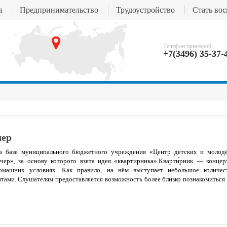
я
Предпринимательство
Трудоустройство
Стать во
Телефон приемной:
+7(3496) 35-37-
чер
на базе муниципального бюджетного учреждения «Центр детских и молод
чер», за основу которого взята идея «квартирника».Кварти́рник — концер
омашних условиях. Как правило, на нём выступает небольшое количес
тами. Слушателям предоставляется возможность более близко познакомиться 