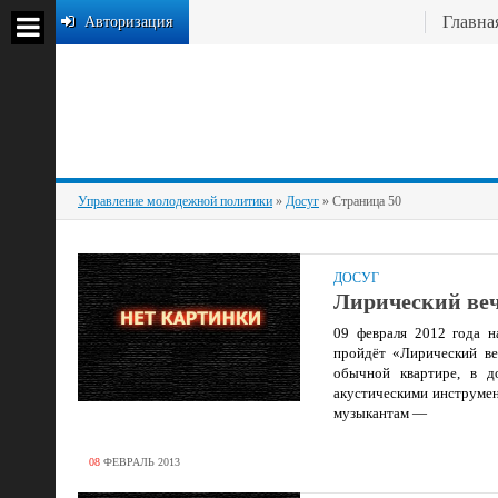
Главна
Авторизация
Управление молодежной политики
»
Досуг
» Страница 50
ДОСУГ
Лирический ве
09 февраля 2012 года 
пройдёт «Лирический ве
обычной квартире, в д
акустическими инструмен
музыкантам —
08
ФЕВРАЛЬ
2013