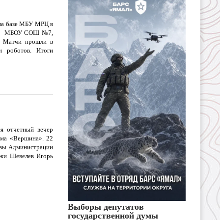
на базе МБУ МРЦ в
№5, МБОУ СОШ №7,
. Матчи прошли в
и роботов. Итоги
ся отчетный вечер
зма «Вершина». 22
лавы Администрации
ежи Шевелев Игорь
Выборы депутатов
государственной думы