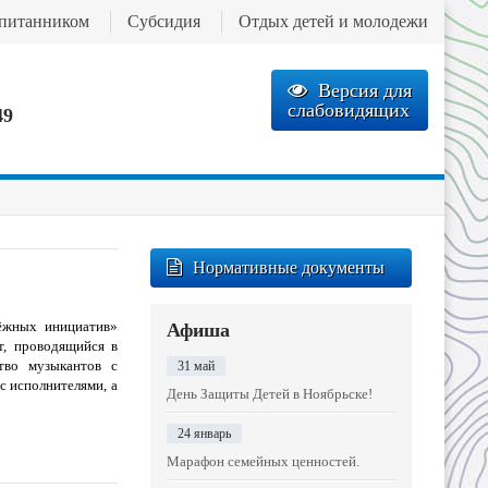
спитанником
Субсидия
Отдых детей и молодежи
Версия для
слабовидящих
49
Нормативные документы
ёжных инициатив»
Афиша
т, проводящийся в
тво музыкантов с
31 май
с исполнителями, а
День Защиты Детей в Ноябрьске!
24 январь
Марафон семейных ценностей.