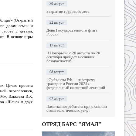
30 август
Закрытие трудового лета
?Когда?» (Открытый
22 август
 по делам семьи и
День Государственного флага
работе с детьми,
России
та. В основе игры
17 август
В Ноябрьске с 20 августа по 20
сентября пройдет месячник
безопасности!
08 август
«Субъекты РФ — навстречу
гражданам России 2024»:
». Целью проекта
федеральный новостной лекторий
мей переселенцев,
М»: Илькаева И.Х.
07 август
ика «Шанс» в двух
Памятка потребителя при оказании
стоматологических услуг
ОТРЯД БАРС "ЯМАЛ"