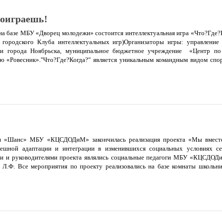
роиграешь!
00 на базе МБУ «Дворец молодежи» состоится интеллектуальная игра «Что?Где
 городского Клуба интеллектуальных игр)Организаторы игры: управление
и города Ноябрьска, муниципальное бюджетное учреждение «Центр по 
ю «Ровесник»."Что?Где?Когда?" является уникальным командным видом спор
/ш «Шанс» МБУ «КЦСДОДиМ» закончилась реализация проекта «Мы вместе
пешной адаптации и интеграции в изменившихся социальных условиях се
и и руководителями проекта являлись социальные педагоги МБУ «КЦСДОДи
о Л.Ф. Все мероприятия по проекту реализовались на базе комнаты школьн