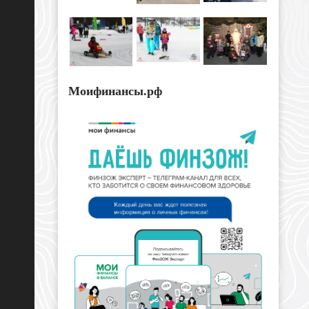
Моифинансы.рф