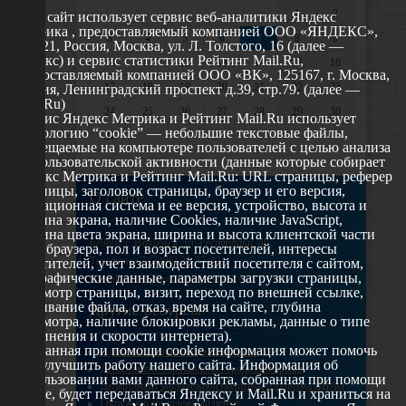
1
2
Этот сайт использует сервис веб-аналитики Яндекс
Метрика , предоставляемый компанией ООО «ЯНДЕКС»,
3
4
5
6
7
8
9
119021, Россия, Москва, ул. Л. Толстого, 16 (далее —
Яндекс) и сервис статистики Рейтинг Mail.Ru,
10
11
12
13
14
15
16
предоставляемый компанией ООО «ВК», 125167, г. Москва,
17
18
19
20
21
22
23
Россия, Ленинградский проспект д.39, стр.79. (далее —
Mail.Ru)
24
25
26
27
28
29
30
Сервис Яндекс Метрика и Рейтинг Mail.Ru использует
технологию “cookie” — небольшие текстовые файлы,
31
размещаемые на компьютере пользователей с целью анализа
их пользовательской активности (данные которые собирает
Яндекс Метрика и Рейтинг Mail.Ru: URL страницы, реферер
страницы, заголовок страницы, браузер и его версия,
О сайте
операционная система и ее версия, устройство, высота и
ширина экрана, наличие Cookies, наличие JavaScript,
глубина цвета экрана, ширина и высота клиентской части
629802 г. Ноябрьск, ул. Республики, 49
окна браузера, пол и возраст посетителей, интересы
Телефон: +7 (3496) 35-37-49
посетителей, учет взаимодействий посетителя с сайтом,
географические данные, параметры загрузки страницы,
E-mail: udsm@noyabrsk.yanao.ru
просмотр страницы, визит, переход по внешней ссылке,
cкачивание файла, отказ, время на сайте, глубина
Другие ресурсы
просмотра, наличие блокировки рекламы, данные о типе
соединения и скорости интернета).
Собранная при помощи cookie информация может помочь
Администрация города Ноябрьска
нам улучшить работу нашего сайта. Информация об
Департамент образования города Ноябрьска
использовании вами данного сайта, собранная при помощи
Департамент молодежной политики и туризма ЯНАО
cookie, будет передаваться Яндексу и Mail.Ru и храниться на
Окружной молодежный центр