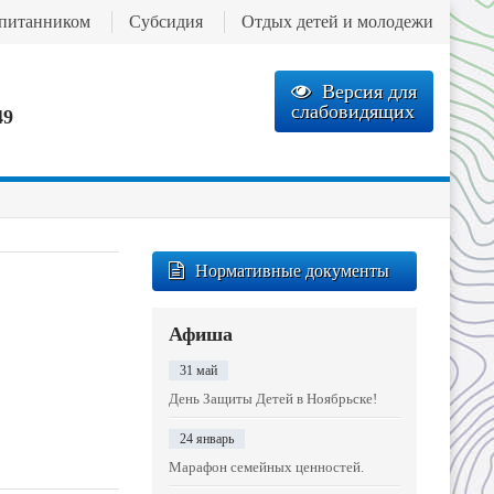
спитанником
Субсидия
Отдых детей и молодежи
Версия для
слабовидящих
49
Нормативные документы
Афиша
31 май
День Защиты Детей в Ноябрьске!
24 январь
Марафон семейных ценностей.