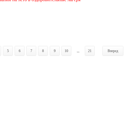
5
6
7
8
9
10
...
21
Вперед