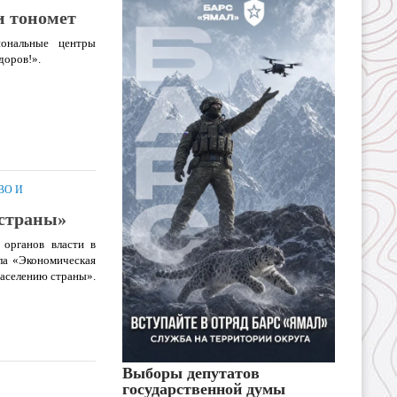
и тономет
иональные центры
доров!».
ВО И
 страны»
 органов власти в
ла «Экономическая
населению страны».
Выборы депутатов
государственной думы