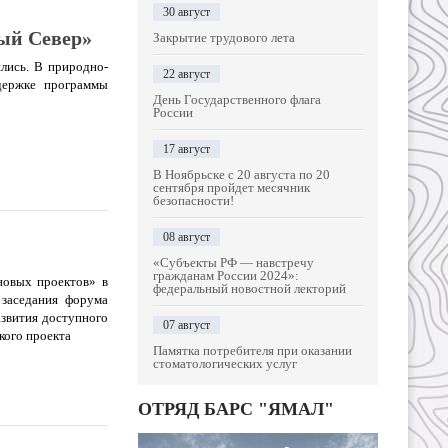
30 август
ый Север»
Закрытие трудового лета
ились. В природно-
22 август
держке программы
День Государственного флага
России
17 август
В Ноябрьске с 20 августа по 20
сентября пройдет месячник
безопасности!
08 август
«Субъекты РФ — навстречу
гражданам России 2024»:
новых проектов» в
федеральный новостной лекторий
 заседания форума
азвития доступного
07 август
кого проекта
Памятка потребителя при оказании
стоматологических услуг
ОТРЯД БАРС "ЯМАЛ"