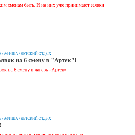
им сменам быть. И на них уже принимают заявки
Е
/
АФИША
/
ДЕТСКИЙ ОТДЫХ
явок на 6 смену в "Артек"!
ок на 6 смену в лагерь «Артек»
Е
/
АФИША
/
ДЕТСКИЙ ОТДЫХ
!
пании на лето в оздоровительные лагеря