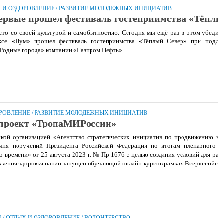
 И ОЗДОРОВЛЕНИЕ
/
РАЗВИТИЕ МОЛОДЕЖНЫХ ИНИЦИАТИВ
ервые прошел фестиваль гостеприимства «Тёпл
сто со своей культурой и самобытностью. Сегодня мы ещё раз в этом убед
ексе «Нум» прошел фестиваль гостеприимства «Тёплый Север» при под
Родные города» компании «Газпром Нефть».
ОРОВЛЕНИЕ
/
РАЗВИТИЕ МОЛОДЕЖНЫХ ИНИЦИАТИВ
 проект «ТропаМИРоссии»
кой организацией «Агентство стратегических инициатив по продвижению 
чня поручений Президента Российской Федерации по итогам пленарного
о времени» от 25 августа 2023 г. № Пр-1676 с целью создания условий для р
ежения здоровья нации запущен обучающий онлайн-курсов рамках Всероссийс
И
/
ОТДЫХ И ОЗДОРОВЛЕНИЕ
/
ВОЛОНТЕРСТВО