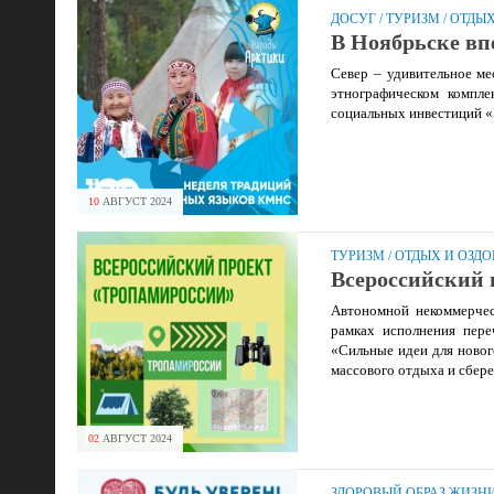
ДОСУГ
/
ТУРИЗМ
/
ОТДЫХ
В Ноябрьске вп
Север – удивительное ме
этнографическом компл
социальных инвестиций «
10
АВГУСТ
2024
ТУРИЗМ
/
ОТДЫХ И ОЗД
Всероссийский
Автономной некоммерчес
рамках исполнения пере
«Сильные идеи для новог
массового отдыха и сбер
02
АВГУСТ
2024
ЗДОРОВЫЙ ОБРАЗ ЖИЗН