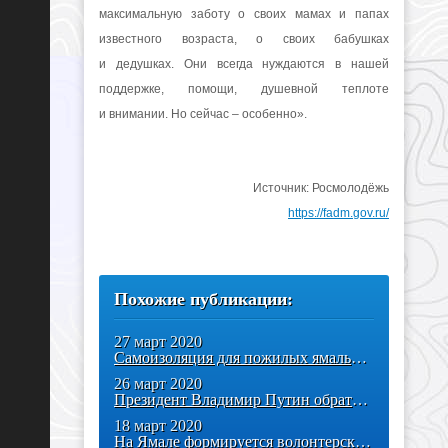
максимальную заботу о своих мамах и папах
известного возраста, о своих бабушках
и дедушках. Они всегда нуждаются в нашей
поддержке, помощи, душевной теплоте
и внимании. Но сейчас – особенно».
Источник: Росмолодёжь
https://fadm.gov.ru/
Похожие публикации:
27 март 2020
Самоизоляция для пожилых ямальцев: куда обратиться, чтобы продукты и
26 март 2020
Президент Владимир Путин обратился к россиянам
18 март 2020
На Ямале формируется волонтерский корпус для помощи пожилым людям на