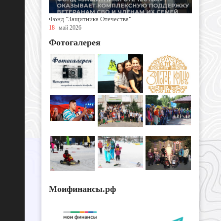
Фонд "Защитника Отечества"
18
май 2026
Фотогалерея
Моифинансы.рф