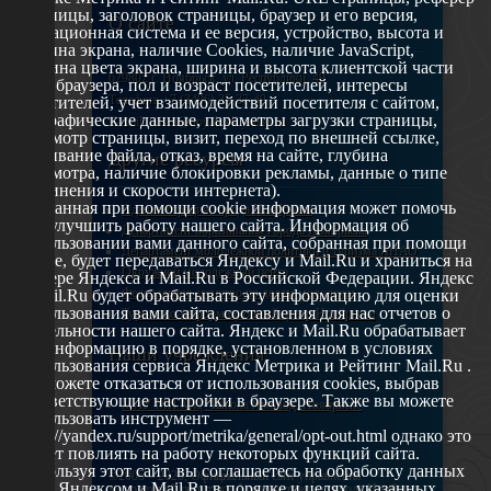
страницы, заголовок страницы, браузер и его версия,
О сайте
операционная система и ее версия, устройство, высота и
ширина экрана, наличие Cookies, наличие JavaScript,
глубина цвета экрана, ширина и высота клиентской части
629802 г. Ноябрьск, ул. Республики, 49
окна браузера, пол и возраст посетителей, интересы
Телефон: +7 (3496) 35-37-49
посетителей, учет взаимодействий посетителя с сайтом,
географические данные, параметры загрузки страницы,
E-mail: udsm@noyabrsk.yanao.ru
просмотр страницы, визит, переход по внешней ссылке,
cкачивание файла, отказ, время на сайте, глубина
Другие ресурсы
просмотра, наличие блокировки рекламы, данные о типе
соединения и скорости интернета).
Собранная при помощи cookie информация может помочь
Администрация города Ноябрьска
нам улучшить работу нашего сайта. Информация об
Департамент образования города Ноябрьска
использовании вами данного сайта, собранная при помощи
Департамент молодежной политики и туризма ЯНАО
cookie, будет передаваться Яндексу и Mail.Ru и храниться на
Окружной молодежный центр
сервере Яндекса и Mail.Ru в Российской Федерации. Яндекс
Федеральное агенство по делам молодежи
и Mail.Ru будет обрабатывать эту информацию для оценки
использования вами сайта, составления для нас отчетов о
Туристско-информационный центр Ноябрьска
деятельности нашего сайта. Яндекс и Mail.Ru обрабатывает
эту информацию в порядке, установленном в условиях
Наши учреждения
использования сервиса Яндекс Метрика и Рейтинг Mail.Ru .
Вы можете отказаться от использования cookies, выбрав
соответствующие настройки в браузере. Также вы можете
МАУ МП МЦ "Школа Ямолод. Ноябрьск"
использовать инструмент —
https://yandex.ru/support/metrika/general/opt-out.html однако это
может повлиять на работу некоторых функций сайта.
Используя этот сайт, вы соглашаетесь на обработку данных
©2005 – 2026, Официальный сайт управления
о вас Яндексом и Mail.Ru в порядке и целях, указанных
молодежной политики Администрации города Ноябрьск