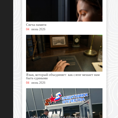
Свеча памяти
04
июнь 2026
Язык, который объединяет: как сленг мешает нам
быть едиными
04
июнь 2026