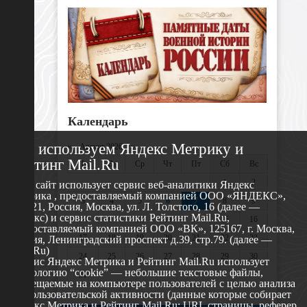
Календарь
Мы используем Яндекс Метрику и
«
Август 2026 »
Рейтинг Mail.Ru
Пн
Вт
Ср
Чт
Пт
Сб
Вс
1
2
Этот сайт использует сервис веб-аналитики Яндекс
Метрика , предоставляемый компанией ООО «ЯНДЕКС»,
3
4
5
6
7
8
9
119021, Россия, Москва, ул. Л. Толстого, 16 (далее —
Яндекс) и сервис статистики Рейтинг Mail.Ru,
10
11
12
13
14
15
16
предоставляемый компанией ООО «ВК», 125167, г. Москва,
17
18
19
20
21
22
23
Россия, Ленинградский проспект д.39, стр.79. (далее —
Mail.Ru)
24
25
26
27
28
29
30
Сервис Яндекс Метрика и Рейтинг Mail.Ru использует
технологию “cookie” — небольшие текстовые файлы,
31
размещаемые на компьютере пользователей с целью анализа
их пользовательской активности (данные которые собирает
Яндекс Метрика и Рейтинг Mail.Ru: URL страницы, реферер