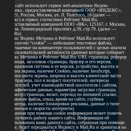
1
2
Этот сайт использует сервис веб-аналитики Яндекс
Метрика , предоставляемый компанией ООО «ЯНДЕКС»,
3
4
5
6
7
8
9
119021, Россия, Москва, ул. Л. Толстого, 16 (далее —
Яндекс) и сервис статистики Рейтинг Mail.Ru,
10
11
12
13
14
15
16
предоставляемый компанией ООО «ВК», 125167, г. Москва,
17
18
19
20
21
22
23
Россия, Ленинградский проспект д.39, стр.79. (далее —
Mail.Ru)
24
25
26
27
28
29
30
Сервис Яндекс Метрика и Рейтинг Mail.Ru использует
технологию “cookie” — небольшие текстовые файлы,
31
размещаемые на компьютере пользователей с целью анализа
их пользовательской активности (данные которые собирает
Яндекс Метрика и Рейтинг Mail.Ru: URL страницы, реферер
страницы, заголовок страницы, браузер и его версия,
О сайте
операционная система и ее версия, устройство, высота и
ширина экрана, наличие Cookies, наличие JavaScript,
глубина цвета экрана, ширина и высота клиентской части
629802 г. Ноябрьск, ул. Республики, 49
окна браузера, пол и возраст посетителей, интересы
Телефон: +7 (3496) 35-37-49
посетителей, учет взаимодействий посетителя с сайтом,
географические данные, параметры загрузки страницы,
E-mail: udsm@noyabrsk.yanao.ru
просмотр страницы, визит, переход по внешней ссылке,
cкачивание файла, отказ, время на сайте, глубина
Другие ресурсы
просмотра, наличие блокировки рекламы, данные о типе
соединения и скорости интернета).
Собранная при помощи cookie информация может помочь
Администрация города Ноябрьска
нам улучшить работу нашего сайта. Информация об
Департамент образования города Ноябрьска
использовании вами данного сайта, собранная при помощи
Департамент молодежной политики и туризма ЯНАО
cookie, будет передаваться Яндексу и Mail.Ru и храниться на
Окружной молодежный центр