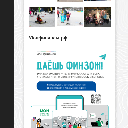
Моифинансы.рф