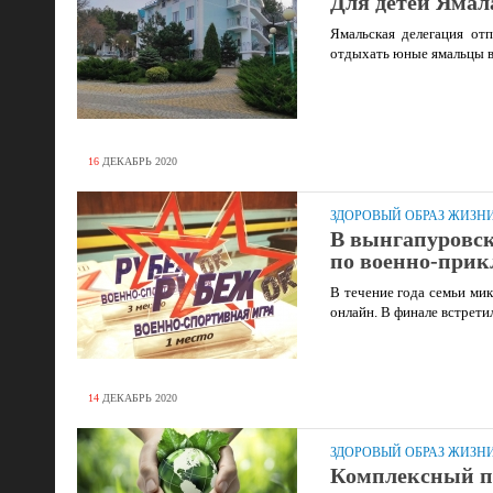
Для детей Ямал
Ямальская делегация от
отдыхать юные ямальцы в
16
ДЕКАБРЬ
2020
ЗДОРОВЫЙ ОБРАЗ ЖИЗН
В вынгапуровс
по военно-прик
В течение года семьи мик
онлайн. В финале встрети
14
ДЕКАБРЬ
2020
ЗДОРОВЫЙ ОБРАЗ ЖИЗН
Комплексный п