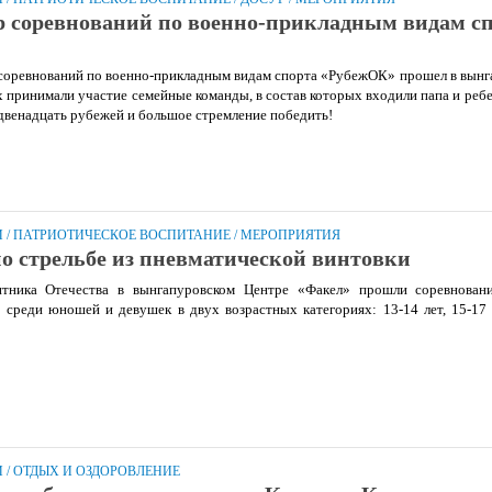
 соревнований по военно-прикладным видам с
соревнований по военно-прикладным видам спорта «РубежОК» прошел в вынг
 принимали участие семейные команды, в состав которых входили папа и ребен
, двенадцать рубежей и большое стремление победить!
И
/
ПАТРИОТИЧЕСКОЕ ВОСПИТАНИЕ
/
МЕРОПРИЯТИЯ
о стрельбе из пневматической винтовки
тника Отечества в вынгапуровском Центре «Факел» прошли соревновани
 среди юношей и девушек в двух возрастных категориях: 13-14 лет, 15-17 
И
/
ОТДЫХ И ОЗДОРОВЛЕНИЕ