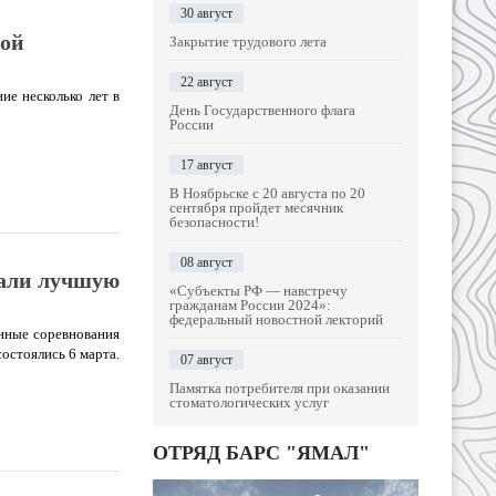
30 август
ной
Закрытие трудового лета
22 август
ие несколько лет в
День Государственного флага
России
17 август
В Ноябрьске с 20 августа по 20
сентября пройдет месячник
безопасности!
08 август
рали лучшую
«Субъекты РФ — навстречу
гражданам России 2024»:
федеральный новостной лекторий
нные соревнования
остоялись 6 марта.
07 август
Памятка потребителя при оказании
стоматологических услуг
ОТРЯД БАРС "ЯМАЛ"