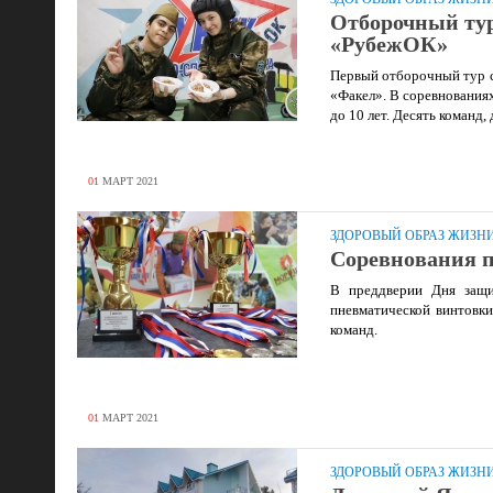
Отборочный тур
«РубежОК»
Первый отборочный тур 
«Факел». В соревнованиях
до 10 лет. Десять команд
01
МАРТ
2021
ЗДОРОВЫЙ ОБРАЗ ЖИЗН
Соревнования п
В преддверии Дня защи
пневматической винтовки
команд.
01
МАРТ
2021
ЗДОРОВЫЙ ОБРАЗ ЖИЗН