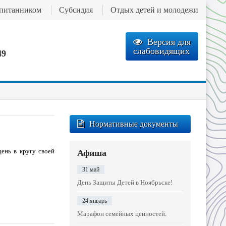
спитанником
Субсидия
Отдых детей и молодежи
Версия для
слабовидящих
49
Нормативные документы
ень в кругу своей
Афиша
31 май
День Защиты Детей в Ноябрьске!
24 январь
Марафон семейных ценностей.