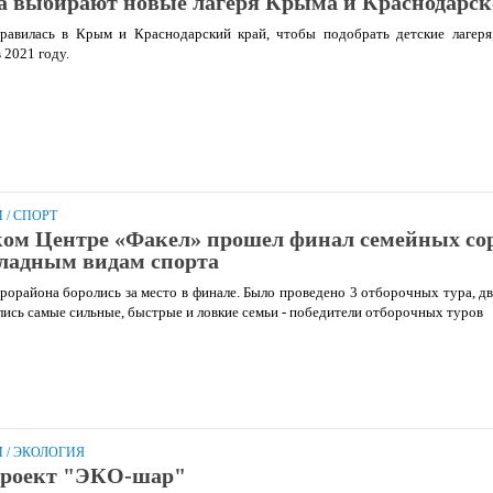
а выбирают новые лагеря Крыма и Краснодарск
правилась в Крым и Краснодарский край, чтобы подобрать детские лагеря
 2021 году.
И
/
СПОРТ
ком Центре «Факел» прошел финал семейных со
ладным видам спорта
рорайона боролись за место в финале. Было проведено 3 отборочных тура, дв
лись самые сильные, быстрые и ловкие семьи - победители отборочных туров
И
/
ЭКОЛОГИЯ
роект "ЭКО-шар"