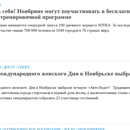
И
 себя! Ноябряне могут поучаствовать в бесплат
-тренировочной программе
нью начинается очередной запуск 100 дневного воркаута SOTKA. За последн
частие свыше 700 000 человек из 1649 городов в 78 странах мира.
И
/
ДОСУГ
/
СПОРТ
еждународного женского Дня в Ноябрьске выб
дного женского Дня в Ноябрьске выбрали лучшую «АвтоЛеди»!⠀Традицио
жительниц города стартовали в первый день весны, а заключительные этапы с
сетевых гипермаркетов собрались 22 участницы состязаний.⠀
И
/
ПАТРИОТИЧЕСКОЕ ВОСПИТАНИЕ
/
ДОСУГ
/
МЕРОПРИЯТИЯ