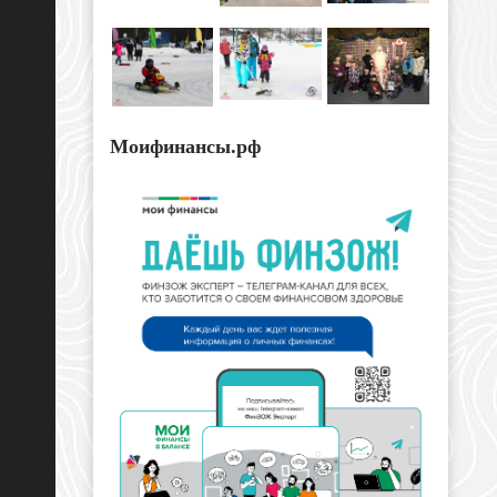
Моифинансы.рф