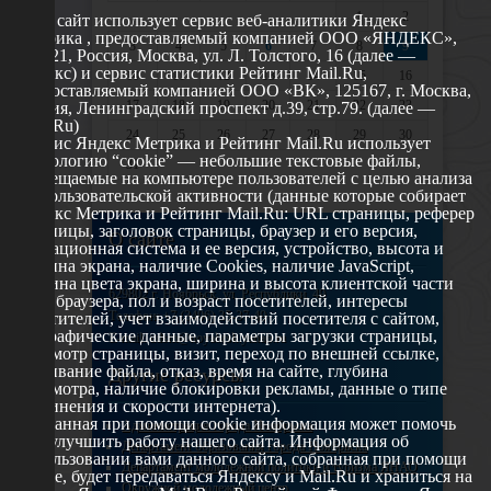
1
2
Этот сайт использует сервис веб-аналитики Яндекс
Метрика , предоставляемый компанией ООО «ЯНДЕКС»,
3
4
5
6
7
8
9
119021, Россия, Москва, ул. Л. Толстого, 16 (далее —
Яндекс) и сервис статистики Рейтинг Mail.Ru,
10
11
12
13
14
15
16
предоставляемый компанией ООО «ВК», 125167, г. Москва,
17
18
19
20
21
22
23
Россия, Ленинградский проспект д.39, стр.79. (далее —
Mail.Ru)
24
25
26
27
28
29
30
Сервис Яндекс Метрика и Рейтинг Mail.Ru использует
технологию “cookie” — небольшие текстовые файлы,
31
размещаемые на компьютере пользователей с целью анализа
их пользовательской активности (данные которые собирает
Яндекс Метрика и Рейтинг Mail.Ru: URL страницы, реферер
страницы, заголовок страницы, браузер и его версия,
О сайте
операционная система и ее версия, устройство, высота и
ширина экрана, наличие Cookies, наличие JavaScript,
глубина цвета экрана, ширина и высота клиентской части
629802 г. Ноябрьск, ул. Республики, 49
окна браузера, пол и возраст посетителей, интересы
Телефон: +7 (3496) 35-37-49
посетителей, учет взаимодействий посетителя с сайтом,
географические данные, параметры загрузки страницы,
E-mail: udsm@noyabrsk.yanao.ru
просмотр страницы, визит, переход по внешней ссылке,
cкачивание файла, отказ, время на сайте, глубина
Другие ресурсы
просмотра, наличие блокировки рекламы, данные о типе
соединения и скорости интернета).
Собранная при помощи cookie информация может помочь
Администрация города Ноябрьска
нам улучшить работу нашего сайта. Информация об
Департамент образования города Ноябрьска
использовании вами данного сайта, собранная при помощи
Департамент молодежной политики и туризма ЯНАО
cookie, будет передаваться Яндексу и Mail.Ru и храниться на
Окружной молодежный центр