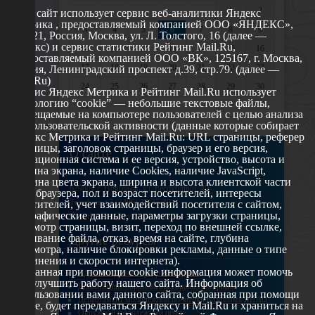
1
2
Этот сайт использует сервис веб-аналитики Яндекс
Метрика , предоставляемый компанией ООО «ЯНДЕКС»,
3
4
5
6
7
8
9
119021, Россия, Москва, ул. Л. Толстого, 16 (далее —
Яндекс) и сервис статистики Рейтинг Mail.Ru,
10
11
12
13
14
15
16
предоставляемый компанией ООО «ВК», 125167, г. Москва,
17
18
19
20
21
22
23
Россия, Ленинградский проспект д.39, стр.79. (далее —
Mail.Ru)
24
25
26
27
28
29
30
Сервис Яндекс Метрика и Рейтинг Mail.Ru использует
технологию “cookie” — небольшие текстовые файлы,
31
размещаемые на компьютере пользователей с целью анализа
их пользовательской активности (данные которые собирает
Яндекс Метрика и Рейтинг Mail.Ru: URL страницы, реферер
страницы, заголовок страницы, браузер и его версия,
О сайте
операционная система и ее версия, устройство, высота и
ширина экрана, наличие Cookies, наличие JavaScript,
глубина цвета экрана, ширина и высота клиентской части
629802 г. Ноябрьск, ул. Республики, 49
окна браузера, пол и возраст посетителей, интересы
Телефон: +7 (3496) 35-37-49
посетителей, учет взаимодействий посетителя с сайтом,
географические данные, параметры загрузки страницы,
E-mail: udsm@noyabrsk.yanao.ru
просмотр страницы, визит, переход по внешней ссылке,
cкачивание файла, отказ, время на сайте, глубина
Другие ресурсы
просмотра, наличие блокировки рекламы, данные о типе
соединения и скорости интернета).
Собранная при помощи cookie информация может помочь
Администрация города Ноябрьска
нам улучшить работу нашего сайта. Информация об
Департамент образования города Ноябрьска
использовании вами данного сайта, собранная при помощи
Департамент молодежной политики и туризма ЯНАО
cookie, будет передаваться Яндексу и Mail.Ru и храниться на
Окружной молодежный центр