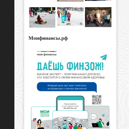
Моифинансы.рф