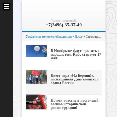
Телефон приемной:
+7(3496) 35-37-49
Управление молодежной политики
»
Досуг
» Страница 12
В Ноябрьске будут прыгать с
парашютом. Курс стартует 17
мая!
Квест-игра «На Берлин!»,
посвященная Дню воинской
славы России
Прими участие в настоящей
военно-исторической
реконструкции!