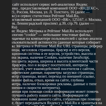
1
2
Этот сайт использует сервис веб-аналитики Яндекс
Метрика , предоставляемый компанией ООО «ЯНДЕКС»,
3
4
5
6
7
8
9
119021, Россия, Москва, ул. Л. Толстого, 16 (далее —
Яндекс) и сервис статистики Рейтинг Mail.Ru,
10
11
12
13
14
15
16
предоставляемый компанией ООО «ВК», 125167, г. Москва,
17
18
19
20
21
22
23
Россия, Ленинградский проспект д.39, стр.79. (далее —
Mail.Ru)
24
25
26
27
28
29
30
Сервис Яндекс Метрика и Рейтинг Mail.Ru использует
технологию “cookie” — небольшие текстовые файлы,
31
размещаемые на компьютере пользователей с целью анализа
их пользовательской активности (данные которые собирает
Яндекс Метрика и Рейтинг Mail.Ru: URL страницы, реферер
страницы, заголовок страницы, браузер и его версия,
О сайте
операционная система и ее версия, устройство, высота и
ширина экрана, наличие Cookies, наличие JavaScript,
глубина цвета экрана, ширина и высота клиентской части
629802 г. Ноябрьск, ул. Республики, 49
окна браузера, пол и возраст посетителей, интересы
Телефон: +7 (3496) 35-37-49
посетителей, учет взаимодействий посетителя с сайтом,
географические данные, параметры загрузки страницы,
E-mail: udsm@noyabrsk.yanao.ru
просмотр страницы, визит, переход по внешней ссылке,
cкачивание файла, отказ, время на сайте, глубина
Другие ресурсы
просмотра, наличие блокировки рекламы, данные о типе
соединения и скорости интернета).
Собранная при помощи cookie информация может помочь
Администрация города Ноябрьска
нам улучшить работу нашего сайта. Информация об
Департамент образования города Ноябрьска
использовании вами данного сайта, собранная при помощи
Департамент молодежной политики и туризма ЯНАО
cookie, будет передаваться Яндексу и Mail.Ru и храниться на
Окружной молодежный центр