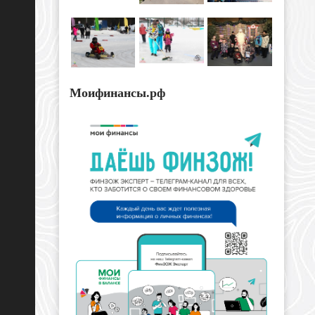
Моифинансы.рф